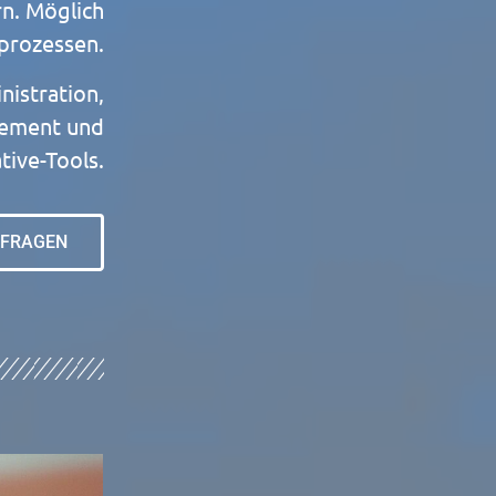
rn. Möglich
sprozessen.
nistration,
gement und
tive-Tools.
FRAGEN