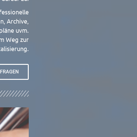
fessionelle
n, Archive,
pläne uvm.
em Weg zur
talisierung.
FRAGEN