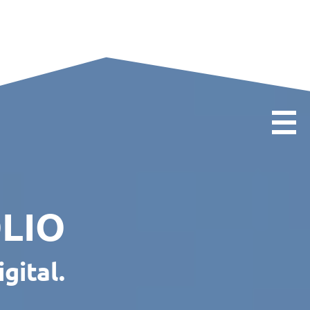
LIO
gital.