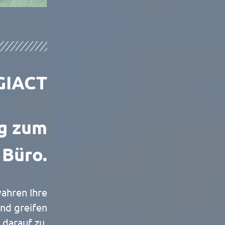
GIACT
g zum
 Büro.
wahren Ihre
nd greifen
 darauf zu.