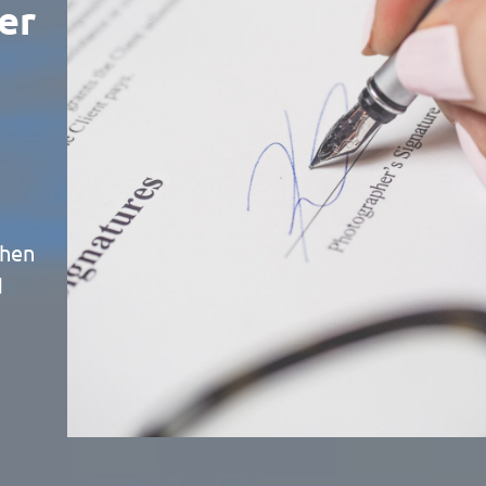
er
chen
d